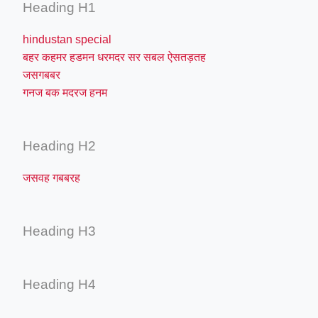
Heading H1
hindustan special
बहर कहमर हडमन धरमदर सर सबल ऐसतड़तह
जसगबबर
गनज बक मदरज हनम
Heading H2
जसवह गबबरह
Heading H3
Heading H4