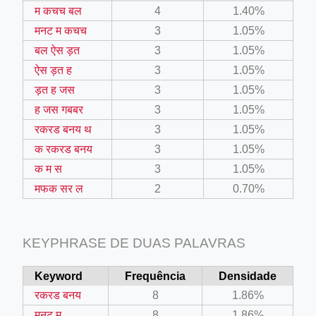
म कचच बल
4
1.40%
मनट म कचच
3
1.05%
बल ऐस ड़त
3
1.05%
ऐस ड़त ह
3
1.05%
ड़त ह जस
3
1.05%
ino-crew-neck-navy-blue/
ह जस गबबर
3
1.05%
il.php
रकरड बनय थ
3
1.05%
etail.php?c=1013&n=29306
क रकरड बनय
3
1.05%
क म स
3
1.05%
mage
मफक सर ल
2
0.70%
.app/feed-calculator
KEYPHRASE DE DUAS PALAVRAS
tion/co-work?lat=37.49813&lng=127.0284&zoom=16
Keyword
Frequência
Densidade
ycling-shredder-plant-equipment/scrap-shredder-fabrication
रकरड बनय
8
1.86%
मनट म
8
1.86%