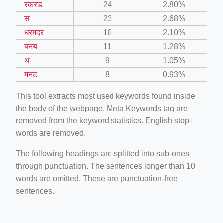
रकरड
24
2.80%
स
23
2.68%
धरमदर
18
2.10%
बनय
11
1.28%
थ
9
1.05%
मनट
8
0.93%
This tool extracts most used keywords found inside
the body of the webpage. Meta Keywords tag are
removed from the keyword statistics. English stop-
words are removed.
The following headings are splitted into sub-ones
through punctuation. The sentences longer than 10
words are omitted. These are punctuation-free
sentences.