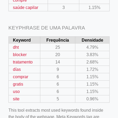
compre
saúde capilar
3
1.15%
KEYPHRASE DE UMA PALAVRA
Keyword
Frequência
Densidade
dht
25
4.79%
blocker
20
3.83%
tratamento
14
2.68%
días
9
1.72%
comprar
6
1.15%
gratis
6
1.15%
uso
6
1.15%
site
5
0.96%
This tool extracts most used keywords found inside
the body of the webpage. Meta Keywords tag are