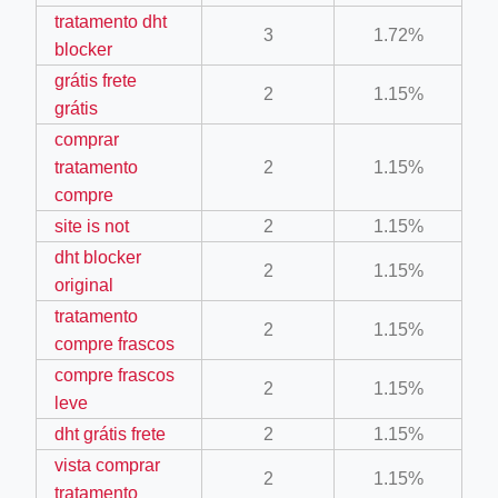
tratamento dht
3
1.72%
blocker
grátis frete
2
1.15%
grátis
ino-crew-neck-navy-blue/
comprar
il.php
tratamento
2
1.15%
etail.php?c=1013&n=29306
compre
site is not
2
1.15%
mage
dht blocker
2
1.15%
original
.app/feed-calculator
tratamento
2
1.15%
compre frascos
compre frascos
tion/co-work?lat=37.49813&lng=127.0284&zoom=16
2
1.15%
leve
ycling-shredder-plant-equipment/scrap-shredder-fabrication
dht grátis frete
2
1.15%
vista comprar
2
1.15%
tratamento