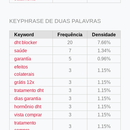
KEYPHRASE DE DUAS PALAVRAS
Keyword
Frequência
Densidade
dht blocker
20
7.66%
saúde
7
1.34%
garantía
5
0.96%
efeitos
3
1.15%
colaterais
grátis 12x
3
1.15%
tratamento dht
3
1.15%
dias garantia
3
1.15%
hormônio dht
3
1.15%
vista comprar
3
1.15%
tratamento
3
1.15%