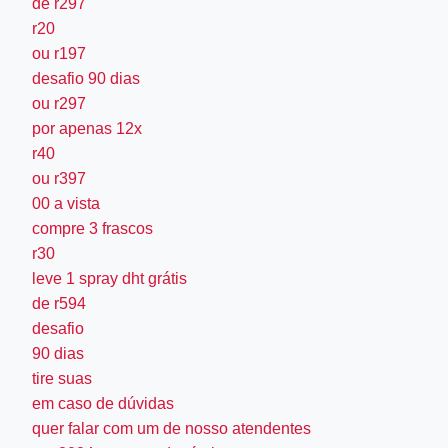
de r297
r20
ou r197
desafio 90 dias
ou r297
por apenas 12x
r40
ou r397
00 a vista
compre 3 frascos
r30
leve 1 spray dht grátis
de r594
desafio
90 dias
tire suas
em caso de dúvidas
quer falar com um de nosso atendentes