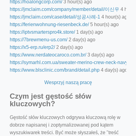
https://hoalongcorp.com/
3 hour(s) ago
https://jmclaim.com/company/member/detail/이신우
4 hour(
https://jmclaim.com/case/detail/성공사례-1
4 hour(s) ago
https://ferienwohnung-riesenbeck.de/
5 hour(s) ago
https://iptvsmarterspro4k.store/
1 day(s) ago
https://7brewmenu-us.com/
2 day(s) ago
https://x5-erp.ru/erp2/
2 day(s) ago
https://www.nerdateocaroco.com.br/
3 day(s) ago
https://symarhl.com.ua/sweater-merino-crew-neck-navy-blu
https://www.blsclinic.com/brand/detail.php
4 day(s) ago
Wesprzyj naszą pracę
Czym jest gęstość słów
kluczowych?
Gęstość słów kluczowych odgrywa kluczową rolę w
dobrze napisanej i zoptymalizowanej pod kątem
wyszukiwarek treści. Być może słyszałeś, że "treść