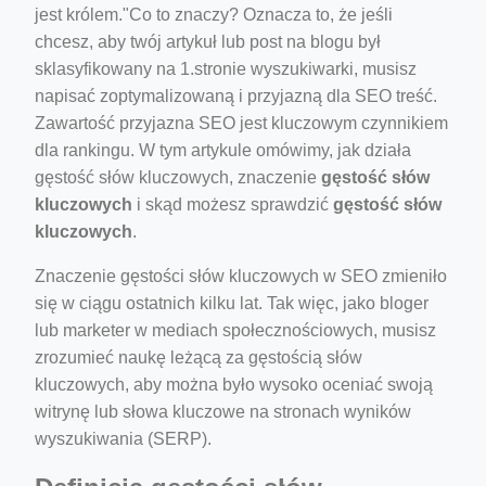
jest królem."Co to znaczy? Oznacza to, że jeśli
chcesz, aby twój artykuł lub post na blogu był
sklasyfikowany na 1.stronie wyszukiwarki, musisz
napisać zoptymalizowaną i przyjazną dla SEO treść.
Zawartość przyjazna SEO jest kluczowym czynnikiem
ber/detail/이신우
dla rankingu. W tym artykule omówimy, jak działa
성공사례-1
gęstość słów kluczowych, znaczenie
gęstość słów
e/
kluczowych
i skąd możesz sprawdzić
gęstość słów
kluczowych
.
Znaczenie gęstości słów kluczowych w SEO zmieniło
się w ciągu ostatnich kilku lat. Tak więc, jako bloger
lub marketer w mediach społecznościowych, musisz
zrozumieć naukę leżącą za gęstością słów
kluczowych, aby można było wysoko oceniać swoją
ino-crew-neck-navy-blue/
witrynę lub słowa kluczowe na stronach wyników
il.php
wyszukiwania (SERP).