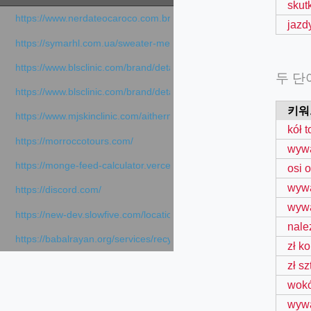
skut
https://www.nerdateocaroco.com.br/
jazd
https://symarhl.com.ua/sweater-merino-crew-neck-navy-blue/
https://www.blsclinic.com/brand/detail.php
두 단
https://www.blsclinic.com/brand/detail.php?c=1013&n=29306
키워
https://www.mjskinclinic.com/aithermage
kół t
https://morroccotours.com/
wywa
https://monge-feed-calculator.vercel.app/feed-calculator
osi 
wywa
https://discord.com/
wywa
https://new-dev.slowfive.com/location/co-work?lat=37.49813&lng
nale
https://babalrayan.org/services/recycling-shredder-plant-equipment
zł k
zł s
wokó
wywa