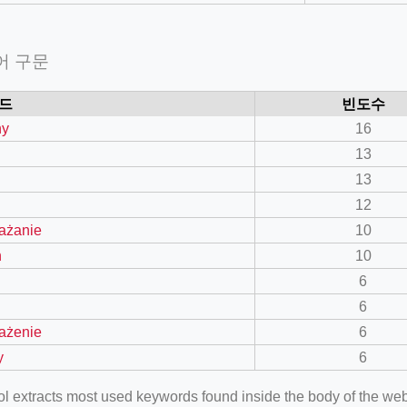
어 구문
드
빈도수
ny
16
13
13
12
ażanie
10
n
10
6
6
ażenie
6
y
6
ool extracts most used keywords found inside the body of the 