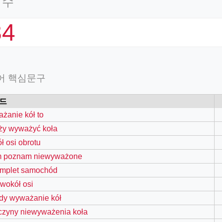
 수
34
어 핵심문구
드
żanie kół to
ży wyważyć koła
ł osi obrotu
m poznam niewyważone
omplet samochód
wokół osi
dy wyważanie kół
czyny niewyważenia koła