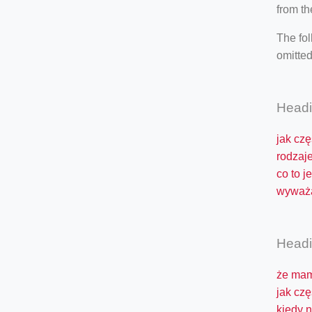
from th
The fol
omitted
Head
jak czę
rodzaj
co to je
wyważa
Head
że mam
jak cz
kiedy 