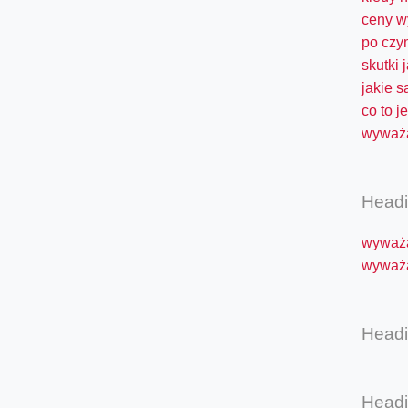
ceny w
po cz
skutki
jakie 
co to je
wyważa
Head
wyważa
wyważa
Head
Head