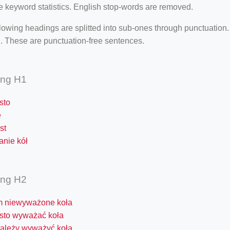
e keyword statistics. English stop-words are removed.
lowing headings are splitted into sub-ones through punctuation
. These are punctuation-free sentences.
ing H1
sto
e
st
nie kół
ing H2
 niewyważone koła
ęsto wyważać koła
należy wyważyć koła