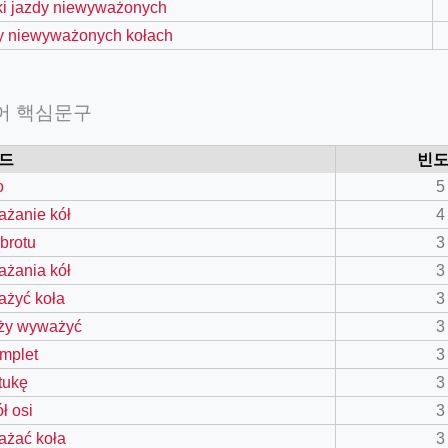
ki jazdy niewyważonych
y niewyważonych kołach
어 핵심문구
드
빈
o
5
żanie kół
4
obrotu
3
żania kół
3
żyć koła
3
=127.0284&zoom=16
ży wyważyć
3
/scrap-shredder-fabrication
omplet
3
ztukę
3
ł osi
3
żać koła
3