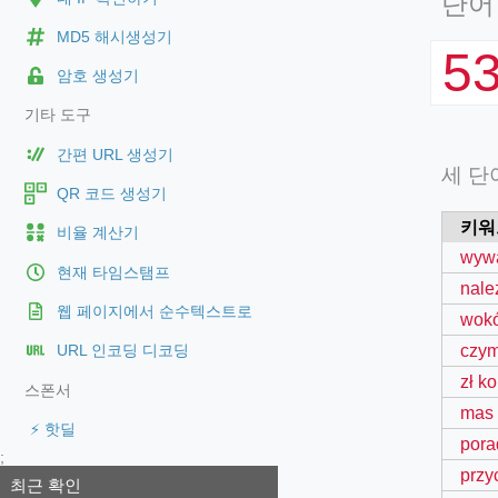
단어
MD5 해시생성기
5
암호 생성기
기타 도구
간편 URL 생성기
세 단
QR 코드 생성기
키워
비율 계산기
wywa
현재 타임스탬프
nale
웹 페이지에서 순수텍스트로
wokó
czy
URL 인코딩 디코딩
zł k
스폰서
mas 
⚡ 핫딜
pora
;
przy
최근 확인