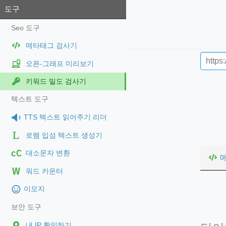
도구
Seo 도구
메타태그 검사기
오픈-그래프 미리보기
키워드 밀도 검사기
텍스트 도구
TTS 텍스트 읽어주기 리더
로렘 입섬 텍스트 생성기
cC
대소문자 변환
워드 카운터
이모지
보안 도구
내 IP 확인하기