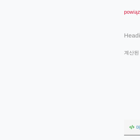
powiąz
Head
계산된