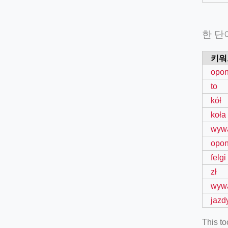
한 단
키워
opo
to
kół
koła
wyw
opo
felgi
zł
wyw
jazd
This t