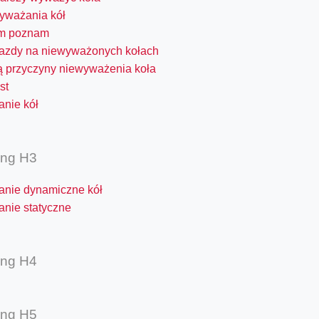
yważania kół
ym poznam
 jazdy na niewyważonych kołach
są przyczyny niewyważenia koła
st
nie kół
ing H3
nie dynamiczne kół
nie statyczne
ing H4
ing H5