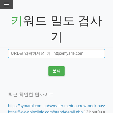
키워드 밀도 검사
기
분석
최근 확인한 웹사이트
https://symarhl.com.ua/sweater-merino-crew-neck-navy-blu
https://www.blsclinic.com/brand/detail.php
12 hour(s) ago