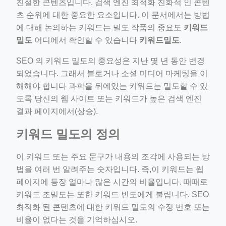
친절한 콘텐츠입니다. 검색 엔진 최적화 친화적 인 콘텐
ino-crew-neck-navy-blue/
츠 순위에 대한 중요한 요소입니다. 이 문서에서는 방법
에 대해 논의하는 키워드는 밀도 작품의 중요도
키워드
il.php
밀도
어디에서 확인할 수 있습니다
키워드밀도
.
etail.php?c=1013&n=29306
SEO 의 키워드 밀도의 중요성은 지난 몇 년 동안 변경
mage
되었습니다. 그래서 블로거나 소셜 미디어 마케팅을 이
해해야 합니다 과학을 뒤에있는 키워드는 밀도할 수 있
도록 당신의 웹 사이트 또는 키워드가 높은 검색 엔진
.app/feed-calculator
결과 페이지에서(상승).
키워드 밀도의 정의
tion/co-work?lat=37.49813&lng=127.0284&zoom=16
ycling-shredder-plant-equipment/scrap-shredder-fabrication
이 키워드 또는 주요 문구가 내용의 조각에 사용되는 방
법을 여러 번 알려주는 숫자입니다. 즉,이 키워드는 웹
페이지에 등장 얼마나 많은 시간의 비율입니다. 때때로
키워드 조밀도는 또한 키워드 빈도에게 불립니다. SEO
최적화 된 콘텐츠에 대한 키워드 밀도의 수정 번호 또는
비율이 없다는 것을 기억하십시오.