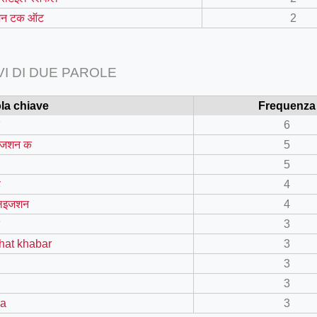
जन टक ऑट
2
VI DI DUE PAROLE
la chiave
Frequenza
6
इजशन क
5
5
ह
4
लइजशन
4
=127.0284&zoom=16
3
/scrap-shredder-fabrication
hat khabar
3
3
3
ka
3