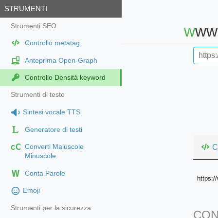
STRUMENTI
Strumenti SEO
www
Controllo metatag
Anteprima Open-Graph
Controllo Densità keyword
Strumenti di testo
Sintesi vocale TTS
Generatore di testi
cC
C
Converti Maiuscole
Minuscole
Conta Parole
https:/
Emoji
Strumenti per la sicurezza
CON