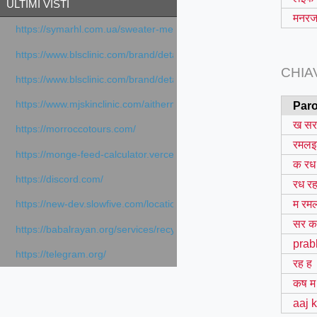
ULTIMI VISTI
मनर
https://symarhl.com.ua/sweater-merino-crew-neck-navy-blue/
https://www.blsclinic.com/brand/detail.php
CHIA
https://www.blsclinic.com/brand/detail.php?c=1013&n=29306
https://www.mjskinclinic.com/aithermage
Paro
ख सर
https://morroccotours.com/
रमल
https://monge-feed-calculator.vercel.app/feed-calculator
क रध
https://discord.com/
रध र
म रम
https://new-dev.slowfive.com/location/co-work?lat=37.49813&lng
सर क
https://babalrayan.org/services/recycling-shredder-plant-equipment
prab
https://telegram.org/
रह ह
कष म
aaj 