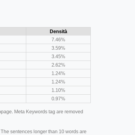
Densità
7.46%
3.59%
3.45%
2.62%
1.24%
1.24%
1.10%
0.97%
webpage. Meta Keywords tag are removed
. The sentences longer than 10 words are