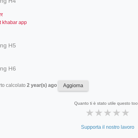
ing H4
बर
t khabar app
ing H5
ing H6
to calcolato
2 year(s) ago
Aggiorna
Quanto ti è stato utile questo too
★
★
★
★
★
Supporta il nostro lavoro