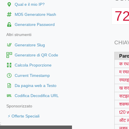
Qual e il mio IP?
7
MD5 Generatore Hash
Generatore Password
Altri strumenti
CHIA
Generatore Slug
Generatore di QR Code
Paro
क रध
Calcola Proporzione
म रम
Current Timestamp
रमलइ
Da pagina web a Testo
ख सर
सटइल
Codifica Decodifica URL
शकष
Sponsorizzato
t20 
⚡ Offerte Speciali
ऑट 
;
लइफ