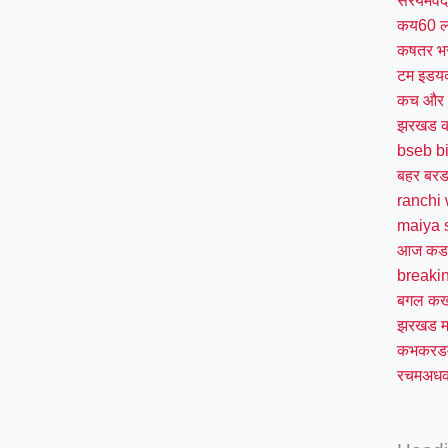
सरयमव
कय60 
कषतर भ
टम इड
कच और
झरखड 
bseb b
बहर बर
ranchi 
maiya 
आज क
breaki
बगल क
झरखड 
कभकरड
रचमअधक