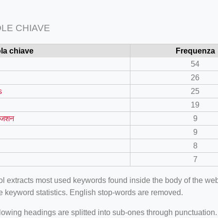
LE CHIAVE
la chiave
Frequenza
54
26
s
25
19
इजशन
9
9
8
7
ool extracts most used keywords found inside the body of the 
e keyword statistics. English stop-words are removed.
lowing headings are splitted into sub-ones through punctuation