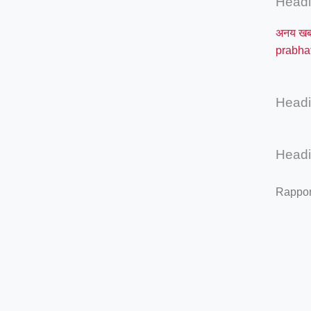
Head
अनय ख
prabha
Head
Head
Rappor