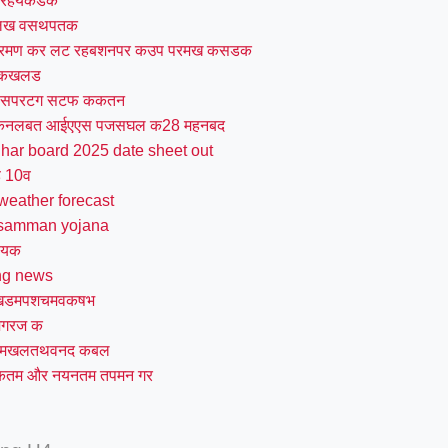
दरहयकडक
लख वसथपतक
रमण कर लट रहबशनपर कउप परमख कसडक
यकखलड
 सपरटग सटफ ककतन
कनलबत आईएएस पजसघल क28 महनबद
ihar board 2025 date sheet out
ड 10व
weather forecast
samman yojana
डयक
ng news
खडमपशचमवकषभ
मगरज क
मखलतथवनद कबल
तम और नयनतम तपमन गर