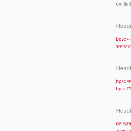
omitted
Head
bpsc म
असपतल 
Head
bpsc 
bpsc म
Head
एक गल