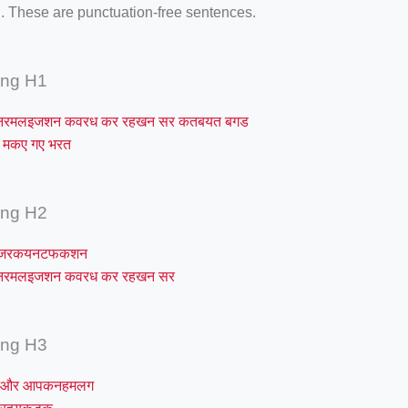
. These are punctuation-free sentences.
ing H1
नरमलइजशन कवरध कर रहखन सर कतबयत बगड
मकए गए भरत
ing H2
नजरकयनटफकशन
नरमलइजशन कवरध कर रहखन सर
ing H3
तऔर आपकनहमलग