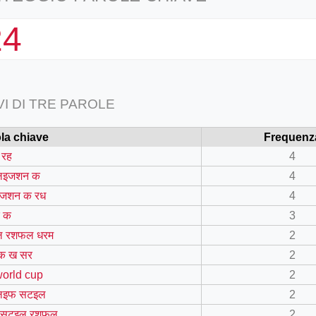
24
VI DI TRE PAROLE
la chiave
Frequenz
 रह
4
लइजशन क
4
जशन क रध
4
 क
3
 रशफल धरम
2
क ख सर
2
world cup
2
लइफ सटइल
2
 सटइल रशफल
2