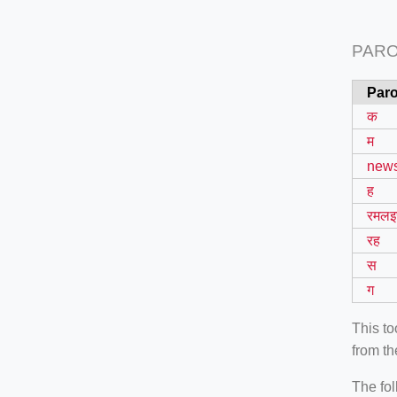
PARO
Paro
क
म
new
ह
रमल
रह
स
ग
This t
from th
The fol