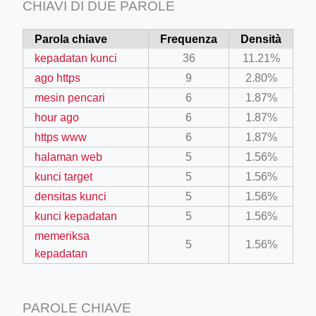
CHIAVI DI DUE PAROLE
Parola chiave
Frequenza
Densità
kepadatan kunci
36
11.21%
ago https
9
2.80%
mesin pencari
6
1.87%
hour ago
6
1.87%
https www
6
1.87%
halaman web
5
1.56%
kunci target
5
1.56%
densitas kunci
5
1.56%
kunci kepadatan
5
1.56%
memeriksa
5
1.56%
kepadatan
PAROLE CHIAVE