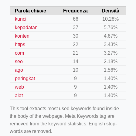
Parola chiave
Frequenza
Densità
kunci
66
10.28%
kepadatan
37
5.76%
konten
30
4.67%
https
22
3.43%
com
21
3.27%
seo
14
2.18%
ago
10
1.56%
peringkat
9
1.40%
web
9
1.40%
alat
9
1.40%
This tool extracts most used keywords found inside
the body of the webpage. Meta Keywords tag are
removed from the keyword statistics. English stop-
words are removed.