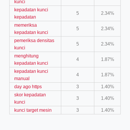
kunci
kepadatan kunci
ino-crew-neck-navy-blue/
5
2.34%
kepadatan
il.php
memeriksa
5
2.34%
kepadatan kunci
etail.php?c=1013&n=29306
pemeriksa densitas
mage
5
2.34%
kunci
menghitung
4
1.87%
kepadatan kunci
.app/feed-calculator
kepadatan kunci
4
1.87%
manual
tion/co-work?lat=37.49813&lng=127.0284&zoom=16
day ago https
3
1.40%
ycling-shredder-plant-equipment/scrap-shredder-fabrication
skor kepadatan
3
1.40%
kunci
kunci target mesin
3
1.40%