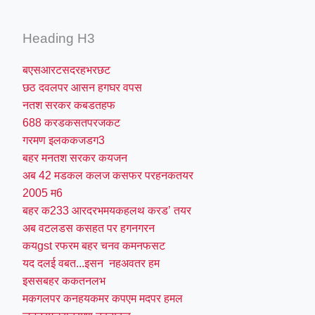
Heading H3
बएसआरटसदरहभरछट
छठ दवलपर आसन हगघर वपस
नतश सरकर कबडतहफ
688 करडकसतपरजकट
गरमण इलककजडग3
बहर मनतश सरकर कयजन
अब 42 मडकल कलज कसफर परहनकतयर
2005 म6
बहर क233 आरदरभमयकहलथ करड’ तयर
अब वटलडस कसहत पर हगनगरन
कयgst रफरम बहर चनव कमनफसट
यद दलई वबत...इसन नहअवतर हम
इससबहर ककतनलभ
मकगलपर कनहयकमर कपएम मदपर हमल