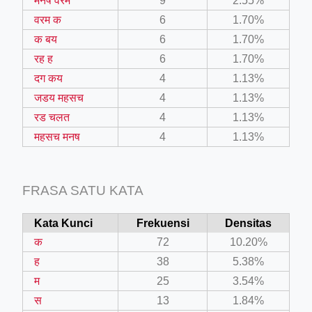
मनष वरम
9
2.55%
वरम क
6
1.70%
क बय
6
1.70%
रह ह
6
1.70%
दग कय
4
1.13%
जडय महसच
4
1.13%
रड चलत
4
1.13%
महसच मनष
4
1.13%
FRASA SATU KATA
Kata Kunci
Frekuensi
Densitas
क
72
10.20%
ह
38
5.38%
म
25
3.54%
स
13
1.84%