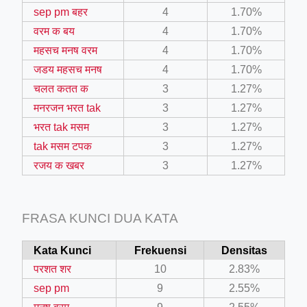
sep pm बहर
4
1.70%
वरम क बय
4
1.70%
महसच मनष वरम
4
1.70%
जडय महसच मनष
4
1.70%
चलत कतत क
3
1.27%
मनरजन भरत tak
3
1.27%
ino-crew-neck-navy-blue/
भरत tak मसम
3
1.27%
tak मसम टपक
3
1.27%
il.php
रजय क खबर
3
1.27%
etail.php?c=1013&n=29306
mage
FRASA KUNCI DUA KATA
.app/feed-calculator
Kata Kunci
Frekuensi
Densitas
परशत शर
10
2.83%
sep pm
9
2.55%