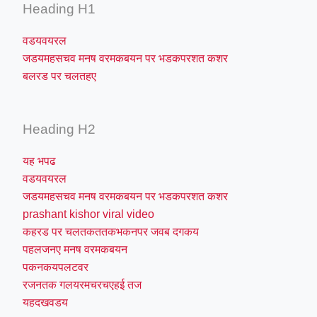
Heading H1
वडयवयरल
जडयमहसचव मनष वरमकबयन पर भडकपरशत कशर
बलरड पर चलतहए
Heading H2
यह भपढ
वडयवयरल
जडयमहसचव मनष वरमकबयन पर भडकपरशत कशर
prashant kishor viral video
कहरड पर चलतकततकभकनपर जवब दगकय
पहलजनए मनष वरमकबयन
पकनकयपलटवर
रजनतक गलयरमचरचएहई तज
यहदखवडय