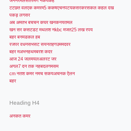
जननरमलसतरमण नकयकह
टटछत वलएक कमरम5 ककषएचनपटयकसरकरसकल कहल दख
पकड़ लगसर
अब अमतभ बचचन कघर खनकनयतमल
खन सर कसटडट मथलश नkbc मजत25 लख रपय
बहर बनमडकल हब
रजपर वधनसभसट सयनतहगउममदवर
बहर मअभनहथमबरश कदर
आज 24 जलमयलअलरट जर
अगल7 दन तक नहबदलगमसम
cm नतश कमर नमच सकयअचनक ऐलन
बहर
Heading H4
अनकत कमर