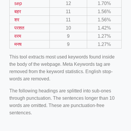
sep
12
1.70%
बहर
11
1.56%
शर
11
1.56%
परशत
10
1.42%
वरम
9
1.27%
मनष
9
1.27%
This tool extracts most used keywords found inside
the body of the webpage. Meta Keywords tag are
removed from the keyword statistics. English stop-
words are removed.
The following headings are splitted into sub-ones
through punctuation. The sentences longer than 10
words are omitted. These are punctuation-free
sentences.