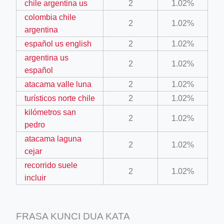
chile argentina us
2
1.02%
colombia chile
2
1.02%
argentina
ino-crew-neck-navy-blue/
español us english
2
1.02%
il.php
argentina us
2
1.02%
español
etail.php?c=1013&n=29306
atacama valle luna
2
1.02%
mage
turísticos norte chile
2
1.02%
kilómetros san
2
1.02%
pedro
.app/feed-calculator
atacama laguna
2
1.02%
cejar
tion/co-work?lat=37.49813&lng=127.0284&zoom=16
recorrido suele
2
1.02%
incluir
ycling-shredder-plant-equipment/scrap-shredder-fabrication
FRASA KUNCI DUA KATA