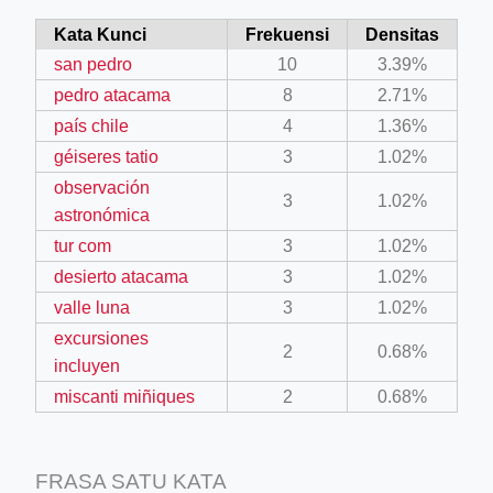
Kata Kunci
Frekuensi
Densitas
san pedro
10
3.39%
pedro atacama
8
2.71%
país chile
4
1.36%
géiseres tatio
3
1.02%
observación
3
1.02%
astronómica
tur com
3
1.02%
desierto atacama
3
1.02%
valle luna
3
1.02%
excursiones
2
0.68%
incluyen
miscanti miñiques
2
0.68%
FRASA SATU KATA