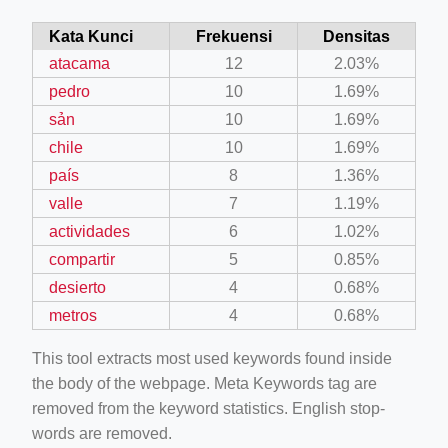
Kata Kunci
Frekuensi
Densitas
atacama
12
2.03%
pedro
10
1.69%
sản
10
1.69%
chile
10
1.69%
país
8
1.36%
valle
7
1.19%
actividades
6
1.02%
compartir
5
0.85%
desierto
4
0.68%
metros
4
0.68%
This tool extracts most used keywords found inside
the body of the webpage. Meta Keywords tag are
removed from the keyword statistics. English stop-
words are removed.