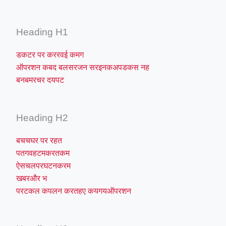
Heading H1
डकटर पर कररवई कमग
ऑपरशन कबद बलसरजन सरइनकअपडकस नह
बनबमरचर दयपट
Heading H2
बचचघर पर रहत
पतगवहटमकरतकम
ऐसचलपरघटनकरम
खबरऔर भ
परटकल कपलन करतहए कयगयऑपरशन