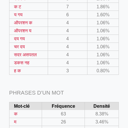
क ट
7
1.86%
य गय
6
1.60%
ऑपरशन क
4
1.06%
ऑपरशन य
4
1.06%
दय गय
4
1.06%
चर दय
4
1.06%
सदर असपतल
4
1.06%
डकस नह
4
1.06%
ह क
3
0.80%
PHRASES D'UN MOT
Mot-clé
Fréquence
Densité
क
63
8.38%
म
26
3.46%