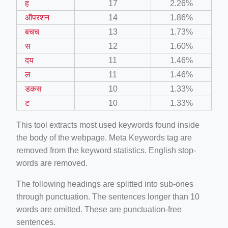
ह
17
2.26%
ऑपरशन
14
1.86%
बचच
13
1.73%
स
12
1.60%
दय
11
1.46%
ल
11
1.46%
डकस
10
1.33%
ट
10
1.33%
This tool extracts most used keywords found inside
the body of the webpage. Meta Keywords tag are
removed from the keyword statistics. English stop-
words are removed.
The following headings are splitted into sub-ones
through punctuation. The sentences longer than 10
words are omitted. These are punctuation-free
sentences.