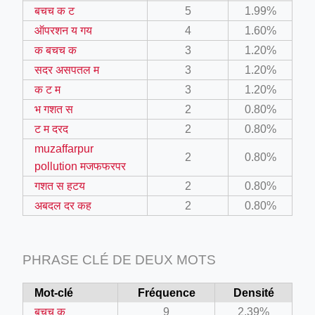
बचच क ट
5
1.99%
ऑपरशन य गय
4
1.60%
क बचच क
3
1.20%
ino-crew-neck-navy-blue/
सदर असपतल म
3
1.20%
il.php
क ट म
3
1.20%
etail.php?c=1013&n=29306
भ गशत स
2
0.80%
ट म दरद
2
0.80%
mage
muzaffarpur
2
0.80%
pollution मजफफरपर
.app/feed-calculator
गशत स हटय
2
0.80%
अबदल दर कह
2
0.80%
tion/co-work?lat=37.49813&lng=127.0284&zoom=16
ycling-shredder-plant-equipment/scrap-shredder-fabrication
PHRASE CLÉ DE DEUX MOTS
Mot-clé
Fréquence
Densité
बचच क
9
2.39%