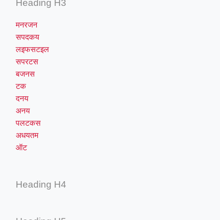
Heading H3
मनरजन
सपदकय
लइफसटइल
सपरटस
बजनस
टक
दनय
अनय
पलटकस
अधयतम
ऑट
Heading H4