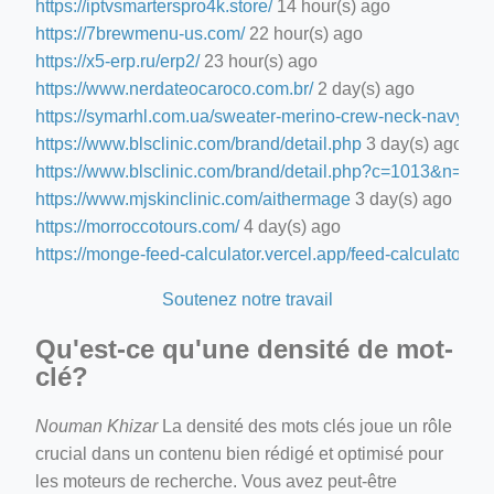
https://iptvsmarterspro4k.store/
14 hour(s) ago
https://7brewmenu-us.com/
22 hour(s) ago
https://x5-erp.ru/erp2/
23 hour(s) ago
https://www.nerdateocaroco.com.br/
2 day(s) ago
https://symarhl.com.ua/sweater-merino-crew-neck-navy-blu
https://www.blsclinic.com/brand/detail.php
3 day(s) ago
https://www.blsclinic.com/brand/detail.php?c=1013&n=29
https://www.mjskinclinic.com/aithermage
3 day(s) ago
https://morroccotours.com/
4 day(s) ago
https://monge-feed-calculator.vercel.app/feed-calculator
4 d
Soutenez notre travail
Qu'est-ce qu'une densité de mot-
clé?
Nouman Khizar
La densité des mots clés joue un rôle
crucial dans un contenu bien rédigé et optimisé pour
les moteurs de recherche. Vous avez peut-être