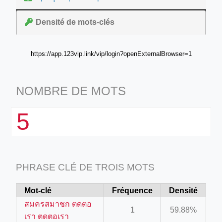
Densité de mots-clés
https://app.123vip.link/vip/login?openExternalBrowser=1
NOMBRE DE MOTS
5
PHRASE CLÉ DE TROIS MOTS
Mot-clé
Fréquence
Densité
สมครสมาชก ตดตอ
1
59.88%
เรา ตดตอเรา