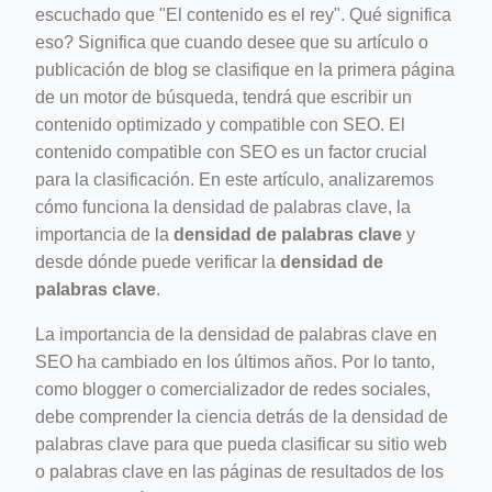
escuchado que "El contenido es el rey". Qué significa
eso? Significa que cuando desee que su artículo o
publicación de blog se clasifique en la primera página
de un motor de búsqueda, tendrá que escribir un
ino-crew-neck-navy-blue/
contenido optimizado y compatible con SEO. El
il.php
contenido compatible con SEO es un factor crucial
para la clasificación. En este artículo, analizaremos
etail.php?c=1013&n=29306
cómo funciona la densidad de palabras clave, la
mage
importancia de la
densidad de palabras clave
y
desde dónde puede verificar la
densidad de
palabras clave
.
.app/feed-calculator
La importancia de la densidad de palabras clave en
SEO ha cambiado en los últimos años. Por lo tanto,
tion/co-work?lat=37.49813&lng=127.0284&zoom=16
como blogger o comercializador de redes sociales,
debe comprender la ciencia detrás de la densidad de
ycling-shredder-plant-equipment/scrap-shredder-fabrication
palabras clave para que pueda clasificar su sitio web
o palabras clave en las páginas de resultados de los