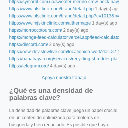
https://symarhl.com.ua/sweater-merino-crew-neck-navy-blu
https://www.blsclinic.com/brand/detail.php
1 day(s) ago
https://www.blsclinic.com/brand/detail.php?c=1013&n=29
https://www.mjskinclinic.com/aithermage
1 day(s) ago
https://morroccotours.com/
2 day(s) ago
https://monge-feed-calculator.vercel.app/feed-calculator
2 d
https://discord.com/
2 day(s) ago
https://new-dev.slowfive.com/location/co-work?lat=37.
https://babalrayan.org/services/recycling-shredder-plant-e
https://telegram.org/
4 day(s) ago
Apoya nuestro trabajo
¿Qué es una densidad de
palabras clave?
La densidad de palabras clave juega un papel crucial
en un contenido optimizado para motores de
búsqueda y bien redactado. Es posible que haya