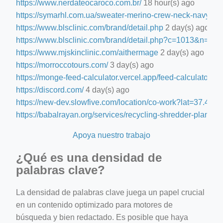
https://www.nerdateocaroco.com.br/
18 hour(s) ago
https://symarhl.com.ua/sweater-merino-crew-neck-navy-blu
https://www.blsclinic.com/brand/detail.php
2 day(s) ago
https://www.blsclinic.com/brand/detail.php?c=1013&n=29
https://www.mjskinclinic.com/aithermage
2 day(s) ago
https://morroccotours.com/
3 day(s) ago
https://monge-feed-calculator.vercel.app/feed-calculator
3 d
https://discord.com/
4 day(s) ago
https://new-dev.slowfive.com/location/co-work?lat=37.
https://babalrayan.org/services/recycling-shredder-plant-e
Apoya nuestro trabajo
¿Qué es una densidad de
palabras clave?
La densidad de palabras clave juega un papel crucial
en un contenido optimizado para motores de
búsqueda y bien redactado. Es posible que haya