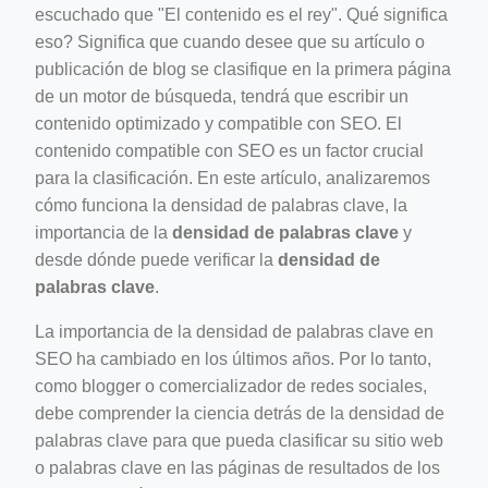
escuchado que "El contenido es el rey". Qué significa
eso? Significa que cuando desee que su artículo o
publicación de blog se clasifique en la primera página
de un motor de búsqueda, tendrá que escribir un
contenido optimizado y compatible con SEO. El
ino-crew-neck-navy-blue/
contenido compatible con SEO es un factor crucial
para la clasificación. En este artículo, analizaremos
il.php
cómo funciona la densidad de palabras clave, la
etail.php?c=1013&n=29306
importancia de la
densidad de palabras clave
y
desde dónde puede verificar la
densidad de
mage
palabras clave
.
La importancia de la densidad de palabras clave en
.app/feed-calculator
SEO ha cambiado en los últimos años. Por lo tanto,
como blogger o comercializador de redes sociales,
debe comprender la ciencia detrás de la densidad de
tion/co-work?lat=37.49813&lng=127.0284&zoom=16
palabras clave para que pueda clasificar su sitio web
ycling-shredder-plant-equipment/scrap-shredder-fabrication
o palabras clave en las páginas de resultados de los