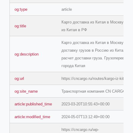
og:type
article
Карго доставка из Китая в Москву - Гр
og:title
из Китая в РФ
Карго доставка из Китая в Москву - за
доставку грузов в Россию из Китая. Б
og:description
расчет доставки груза. Грузоперевозки
города Китая
og:url
https://cncargo.ru/routes/kargo-iz-kitaya
og:site_name
Транспортная компания CN CARGO
article:published_time
2023-03-20T10:55:43+00:00
article:modified_time
2024-05-07T13:12:49+00:00
https://cncargo.ru/wp-