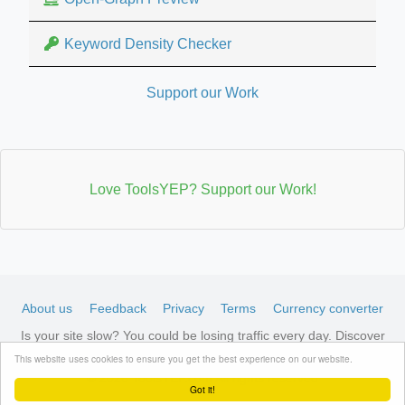
Keyword Density Checker
Support our Work
Love ToolsYEP? Support our Work!
About us
Feedback
Privacy
Terms
Currency converter
Is your site slow? You could be losing traffic every day. Discover
LiteSpeed-optimized hosting →
See available plans
This website uses cookies to ensure you get the best experience on our website.
© 2026 ToolsYEP.com All rights reserved
Got it!