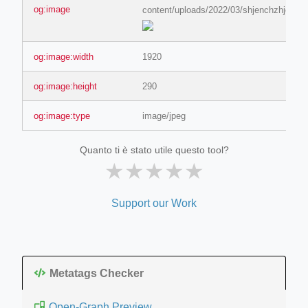
og:image
content/uploads/2022/03/shjenchzhjen.jp
og:image:width
1920
og:image:height
290
og:image:type
image/jpeg
Quanto ti è stato utile questo tool?
★
★
★
★
★
Support our Work
Metatags Checker
Open-Graph Preview