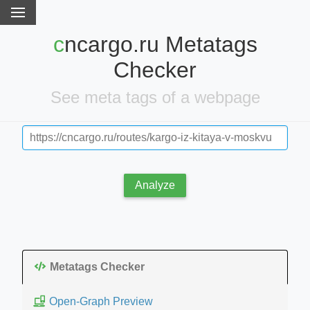
cncargo.ru Metatags
Checker
See meta tags of a webpage
Analyze
Metatags Checker
Open-Graph Preview