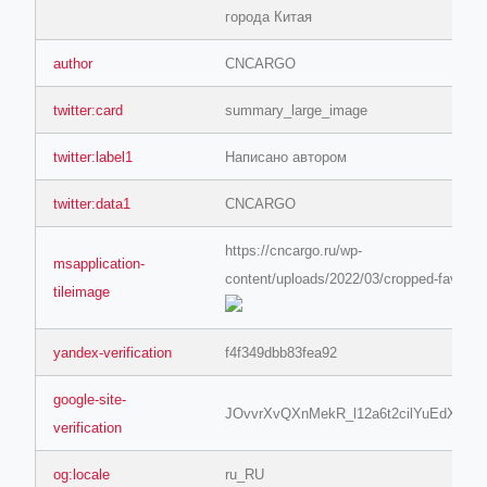
города Китая
author
CNCARGO
twitter:card
summary_large_image
twitter:label1
Написано автором
ino-crew-neck-navy-blue/
twitter:data1
CNCARGO
il.php
https://cncargo.ru/wp-
etail.php?c=1013&n=29306
msapplication-
content/uploads/2022/03/cropped-favico
tileimage
mage
yandex-verification
f4f349dbb83fea92
.app/feed-calculator
google-site-
JOvvrXvQXnMekR_l12a6t2cilYuEdX1P
verification
og:locale
ru_RU