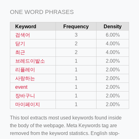
ONE WORD PHRASES
Keyword
Frequency
Density
검색어
3
6.00%
닫기
2
4.00%
최근
2
4.00%
브레드이발소
1
2.00%
리플레이
1
2.00%
사랑하는
1
2.00%
event
1
2.00%
장바구니
1
2.00%
마이페이지
1
2.00%
This tool extracts most used keywords found inside
the body of the webpage. Meta Keywords tag are
removed from the keyword statistics. English stop-