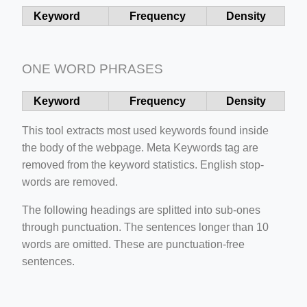
Keyword
Frequency
Density
ino-crew-neck-navy-blue/
il.php
etail.php?c=1013&n=29306
ONE WORD PHRASES
mage
Keyword
Frequency
Density
This tool extracts most used keywords found inside
.app/feed-calculator
the body of the webpage. Meta Keywords tag are
removed from the keyword statistics. English stop-
words are removed.
tion/co-work?lat=37.49813&lng=127.0284&zoom=16
ycling-shredder-plant-equipment/scrap-shredder-fabrication
The following headings are splitted into sub-ones
through punctuation. The sentences longer than 10
words are omitted. These are punctuation-free
sentences.