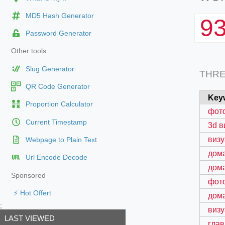
MD5 Hash Generator
9
Password Generator
Other tools
Slug Generator
THR
QR Code Generator
Key
Proportion Calculator
фото
Current Timestamp
3d в
визу
Webpage to Plain Text
дома
Url Encode Decode
дома
Sponsored
фото
⚡ Hot Offert
дома
;
визу
LAST VIEWED
глав