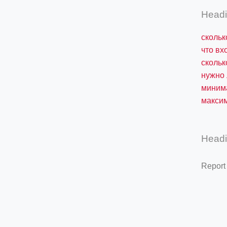
Head
скольк
что вх
скольк
нужно 
минима
максим
Head
Report