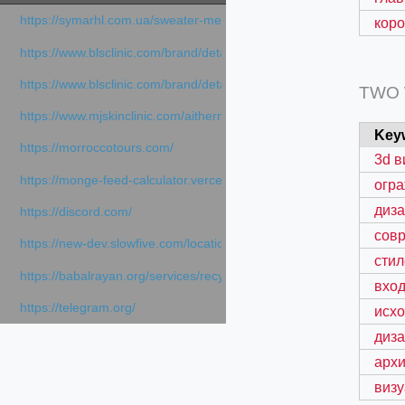
https://symarhl.com.ua/sweater-merino-crew-neck-navy-blue/
коро
https://www.blsclinic.com/brand/detail.php
https://www.blsclinic.com/brand/detail.php?c=1013&n=29306
TWO
https://www.mjskinclinic.com/aithermage
Key
https://morroccotours.com/
3d в
https://monge-feed-calculator.vercel.app/feed-calculator
огра
диза
https://discord.com/
сов
https://new-dev.slowfive.com/location/co-work?lat=37.49813&lng
стил
https://babalrayan.org/services/recycling-shredder-plant-equipment
вход
https://telegram.org/
исхо
диза
архи
виз