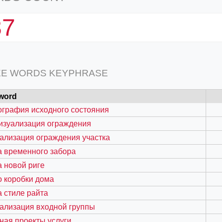
37
EE WORDS KEYPHRASE
word
графия исходного состояния
изуализация ограждения
ализация ограждения участка
 временного забора
 новой риге
 коробки дома
 стиле райта
ализация входной группы
ная проекты услуги