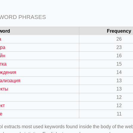
 WORD PHRASES
word
Frequency
а
26
ора
23
айн
16
тка
15
аждения
14
уализация
13
екты
13
12
кт
12
е
11
ool extracts most used keywords found inside the body of the 