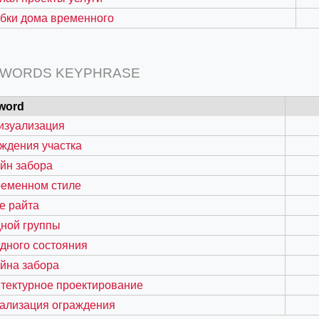
бки дома временного
 WORDS KEYPHRASE
word
изуализация
ждения участка
йн забора
ременном стиле
=127.0284&zoom=16
е райта
/scrap-shredder-fabrication
ной группы
дного состояния
йна забора
тектурное проектирование
уализация ограждения