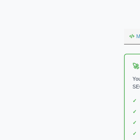
M
🚀
You
SEO