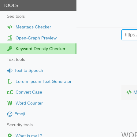
TOOLS
Seo tools
Metatags Checker
Open-Graph Preview
Keyword Density Checker
Text tools
Text to Speech
Lorem Ipsum Text Generator
cC
M
Convert Case
Word Counter
Emoji
Security tools
WOR
What is my IP