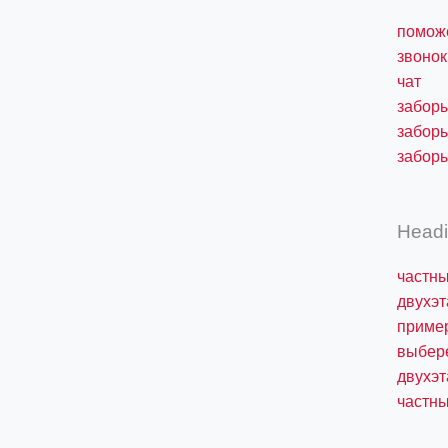
помож
звонок
чат
заборы
заборы
заборы
Head
частны
двухэт
пример
выбере
двухэт
частны