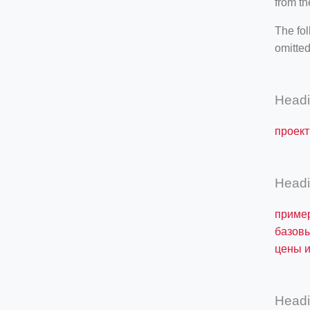
from th
The fol
omitted
Head
проект
Head
приме
базовы
цены и
Head