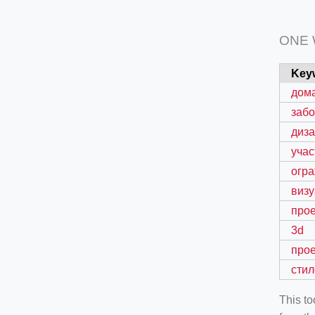
ONE
Key
дом
заб
диз
учас
огр
виз
про
3d
прое
стил
This t