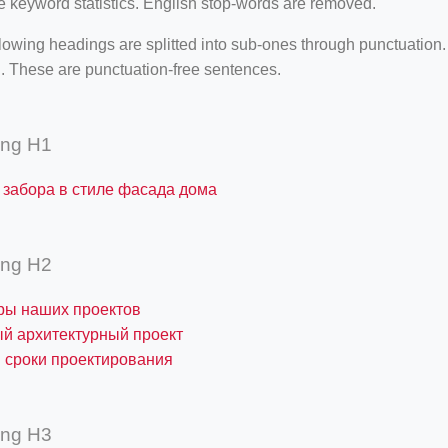
e keyword statistics. English stop-words are removed.
lowing headings are splitted into sub-ones through punctuation
. These are punctuation-free sentences.
ing H1
 забора в стиле фасада дома
ing H2
ры наших проектов
й архитектурный проект
 сроки проектирования
ing H3