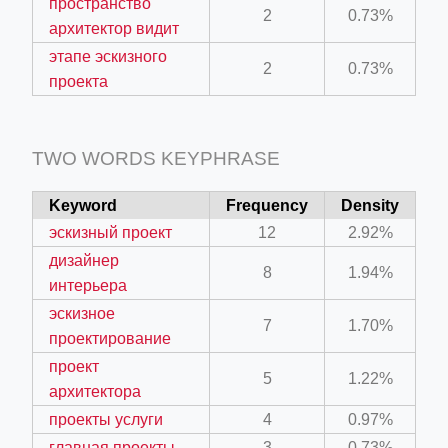
пространство
2
0.73%
архитектор видит
этапе эскизного
2
0.73%
проекта
TWO WORDS KEYPHRASE
Keyword
Frequency
Density
эскизный проект
12
2.92%
дизайнер
8
1.94%
интерьера
эскизное
7
1.70%
проектирование
проект
5
1.22%
архитектора
проекты услуги
4
0.97%
главная проекты
3
0.73%