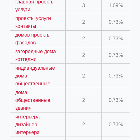
главная проекты
3
1.09%
услуги
проекты услуги
2
0.73%
контакты
домов проекты
2
0.73%
фасадов
загородные дома
ino-crew-neck-navy-blue/
2
0.73%
коттеджи
il.php
индивидуальные
etail.php?c=1013&n=29306
дома
2
0.73%
общественные
mage
дома
общественные
2
0.73%
.app/feed-calculator
здания
интерьера
дизайнер
2
0.73%
интерьера