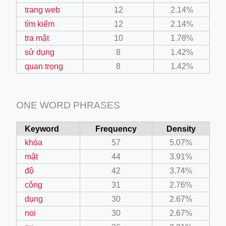
trang web
12
2.14%
tìm kiếm
12
2.14%
tra mật
10
1.78%
sử dụng
8
1.42%
quan trọng
8
1.42%
ONE WORD PHRASES
Keyword
Frequency
Density
khóa
57
5.07%
mật
44
3.91%
độ
42
3.74%
công
31
2.76%
dụng
30
2.67%
noi
30
2.67%