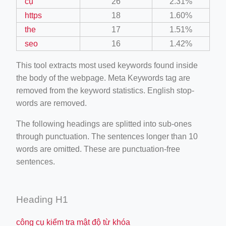
cụ
26
2.31%
https
18
1.60%
the
17
1.51%
seo
16
1.42%
This tool extracts most used keywords found inside
the body of the webpage. Meta Keywords tag are
removed from the keyword statistics. English stop-
words are removed.
The following headings are splitted into sub-ones
through punctuation. The sentences longer than 10
words are omitted. These are punctuation-free
sentences.
Heading H1
công cụ kiểm tra mật độ từ khóa