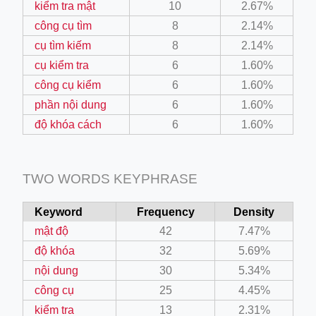
kiểm tra mật
10
2.67%
công cụ tìm
8
2.14%
cụ tìm kiếm
8
2.14%
cụ kiểm tra
6
1.60%
công cụ kiểm
6
1.60%
phần nội dung
6
1.60%
ino-crew-neck-navy-blue/
độ khóa cách
6
1.60%
il.php
etail.php?c=1013&n=29306
TWO WORDS KEYPHRASE
mage
Keyword
Frequency
Density
mật độ
42
7.47%
.app/feed-calculator
độ khóa
32
5.69%
nội dung
30
5.34%
công cụ
25
4.45%
kiểm tra
13
2.31%