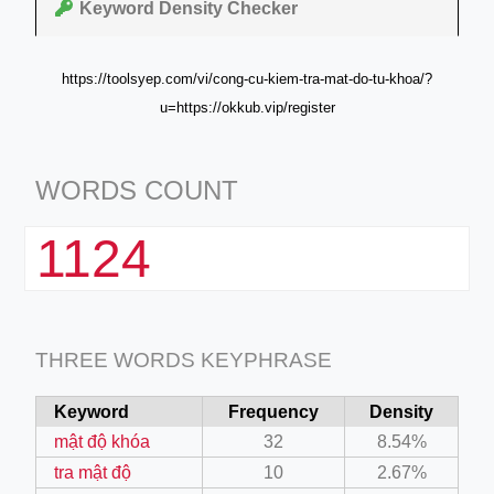
Keyword Density Checker
https://toolsyep.com/vi/cong-cu-kiem-tra-mat-do-tu-khoa/?
u=https://okkub.vip/register
WORDS COUNT
1124
THREE WORDS KEYPHRASE
Keyword
Frequency
Density
mật độ khóa
32
8.54%
tra mật độ
10
2.67%