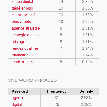
simba digital
14
2.28%
générer plus
10
1.63%
clients activité
10
1.63%
plus clients
10
1.63%
agence stratégie
8
1.31%
stratégie digitale
8
1.31%
ads agence
8
1.31%
rendez qualifiés
7
1.14%
marketing digital
7
1.14%
leads rendez
5
0.82%
ONE WORD PHRASES
Keyword
Frequency
Density
agence
31
2.53%
digital
26
2.12%