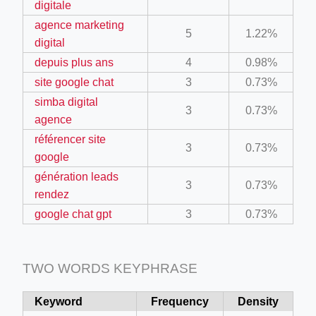
digitale
agence marketing
5
1.22%
.app/feed-calculator
digital
depuis plus ans
4
0.98%
site google chat
3
0.73%
tion/co-work?lat=37.49813&lng=127.0284&zoom=16
simba digital
3
0.73%
ycling-shredder-plant-equipment/scrap-shredder-fabrication
agence
référencer site
3
0.73%
google
e_hornet_40045560.html
génération leads
3
0.73%
rendez
google chat gpt
3
0.73%
tka-logotipa/
articles/sportsmedia
TWO WORDS KEYPHRASE
Keyword
Frequency
Density